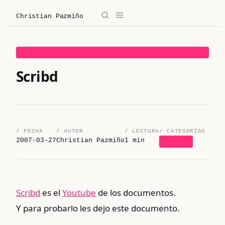
Christian Pazmiño
→
✕
Christian Pazmiño
WEB 2.0
/
Blog
Scribd
/
Derecho
/
Legaltech
/ FECHA
/ AUTOR
/ LECTURA
/ CATEGORÍAS
2007-03-27
Christian Pazmiño
1 min
WEB 2.0
/
Sobre mí
/
Contacto
Scribd
es el
Youtube
de los documentos.
Y para probarlo les dejo este documento.
/ Sobre mí
/ Blog