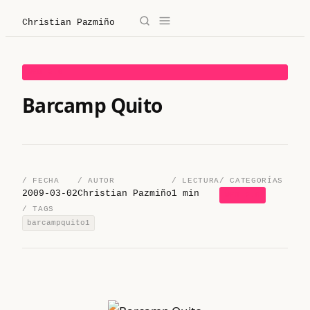
Christian Pazmiño
→
✕
Christian Pazmiño
WEB 2.0
/
Blog
Barcamp Quito
/
Derecho
/
Legaltech
/ FECHA
/ AUTOR
/ LECTURA
/ CATEGORÍAS
2009-03-02
Christian Pazmiño
1 min
WEB 2.0
/
Sobre mí
/ TAGS
barcampquito1
/
Contacto
/ Sobre mí
/ Blog