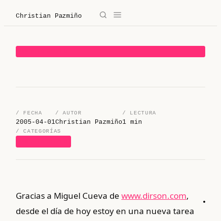
Christian Pazmiño
→
✕
Christian Pazmiño
UNCATEGORIZED
/
Blog
/
Derecho
/ FECHA
/ AUTOR
/ LECTURA
/
Legaltech
2005-04-01
Christian Pazmiño
1 min
/ CATEGORÍAS
UNCATEGORIZED
/
Sobre mí
/
Contacto
Gracias a Miguel Cueva de
www.dirson.com
,
/ Sobre mí
desde el dí­a de hoy estoy en una nueva tarea
/ Blog