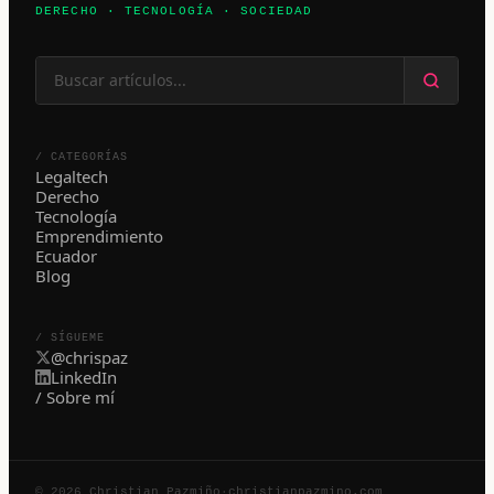
DERECHO · TECNOLOGÍA · SOCIEDAD
/ CATEGORÍAS
Legaltech
Derecho
Tecnología
Emprendimiento
Ecuador
Blog
/ SÍGUEME
@chrispaz
LinkedIn
/ Sobre mí
© 2026 Christian Pazmiño
·
christianpazmino.com