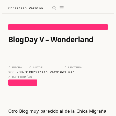
Christian Pazmiño
→
✕
Christian Pazmiño
UNCATEGORIZED
/
Blog
BlogDay V – Wonderland
/
Derecho
/
Legaltech
/ FECHA
/ AUTOR
/ LECTURA
2005-08-31
Christian Pazmiño
1 min
/
Sobre mí
/ CATEGORÍAS
UNCATEGORIZED
/
Contacto
/ Sobre mí
Otro Blog muy parecido al de la Chica Migraña,
/ Blog