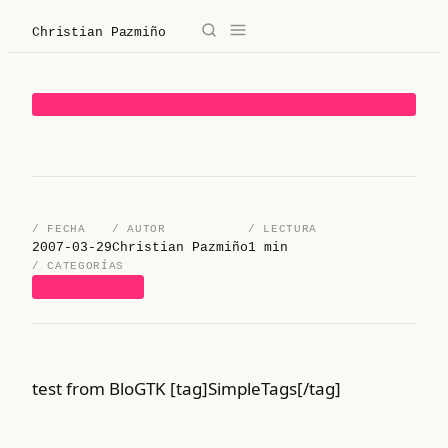
Christian Pazmiño
→
✕
Christian Pazmiño
UNCATEGORIZED
/
Blog
/
Derecho
/ FECHA
/ AUTOR
/ LECTURA
/
Legaltech
2007-03-29
Christian Pazmiño
1 min
/ CATEGORÍAS
UNCATEGORIZED
/
Sobre mí
/
Contacto
test from BloGTK [tag]SimpleTags[/tag]
/ Sobre mí
/ Blog