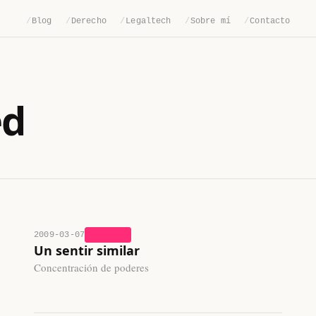
/
Blog
/
Derecho
/
Legaltech
/
Sobre mí
/
Contacto
ed
2009-03-07
POLITICA
Un sentir similar
Concentración de poderes