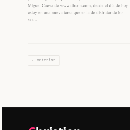
Miguel Cueva de www.dirson.com, desde el dí­a de hoy
estoy en una nueva tarea que es la de disfrutar de los
ser…
← Anterior