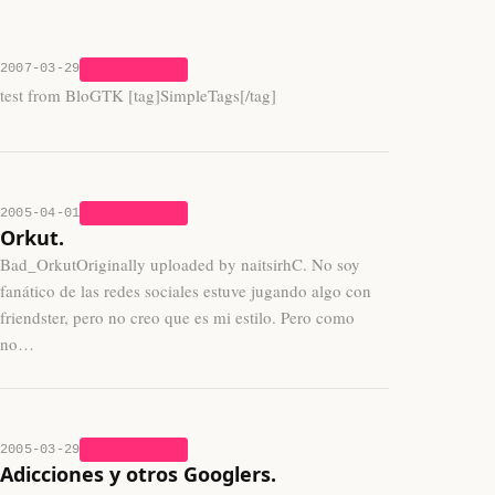
2007-03-29
UNCATEGORIZED
test from BloGTK [tag]SimpleTags[/tag]
2005-04-01
UNCATEGORIZED
Orkut.
Bad_OrkutOriginally uploaded by naitsirhC. No soy
fanático de las redes sociales estuve jugando algo con
friendster, pero no creo que es mi estilo. Pero como
no…
2005-03-29
UNCATEGORIZED
Adicciones y otros Googlers.