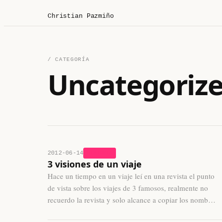
Christian Pazmiño
/ CATEGORÍA
Uncategoriz
2012-06-14
HISTORIA
3 visiones de un viaje
Hace un tiempo en un viaje leí en una revista el punto
de vista sobre los viajes de 3 famosos, realmente no
recuerdo la revista y solo alcance a copiar los nomb…