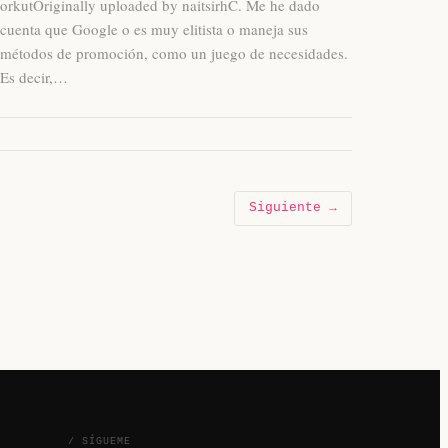
orkutOriginally uploaded by naitsirhC. Me he dado
cuenta que Google o es muy elitista o maneja sus
métodos de promoción, como un juego de necesidades.
Es decir,…
Siguiente →
/ SÍGUEME