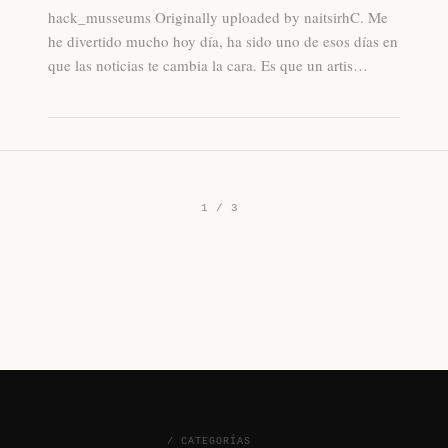
hack_musseums Originally uploaded by naitsirhC. Me
he divertido mucho hoy dí­a, ha sido uno de esos dí­as en
que las noticias te cambia la cara. Es que un artis…
1 / 3
/ CATEGORÍAS