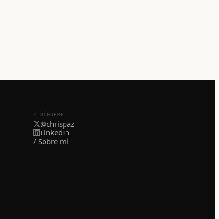
/ SÍGUEME
@chrispaz
LinkedIn
/ Sobre mí