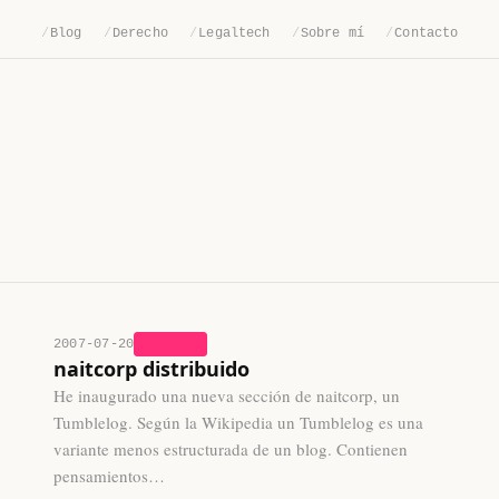
/
Blog
/
Derecho
/
Legaltech
/
Sobre mí
/
Contacto
2007-07-20
NAITCORP
naitcorp distribuido
He inaugurado una nueva sección de naitcorp, un
Tumblelog. Según la Wikipedia un Tumblelog es una
variante menos estructurada de un blog. Contienen
pensamientos…