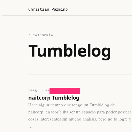
Christian Pazmiño
/ CATEGORÍA
Tumblelog
2008-11-03
MICRO-BLOGGING
naitcorp Tumblelog
Hace algún tiempo que tengo un Tumblelog de
naitcorp, en teoría iba ser un espacio para poder postear
cosas interesantes sin mucho análisis, pero no lo logre y
…