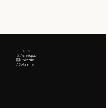
/ SÍGUEME
@chrispaz
LinkedIn
/ Sobre mí