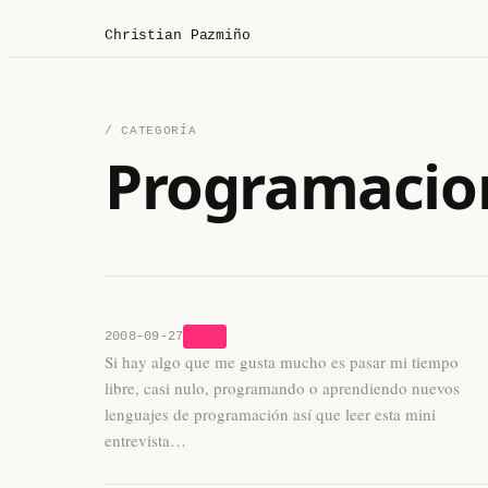
Christian Pazmiño
/ CATEGORÍA
Programacio
2008-09-27
GEEK
Si hay algo que me gusta mucho es pasar mi tiempo
libre, casi nulo, programando o aprendiendo nuevos
lenguajes de programación así que leer esta mini
entrevista…