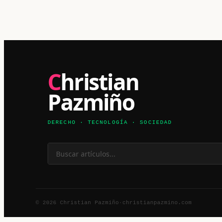
Christian
Pazmiño
DERECHO · TECNOLOGÍA · SOCIEDAD
© 2026 Christian Pazmiño
·
christianpazmino.com