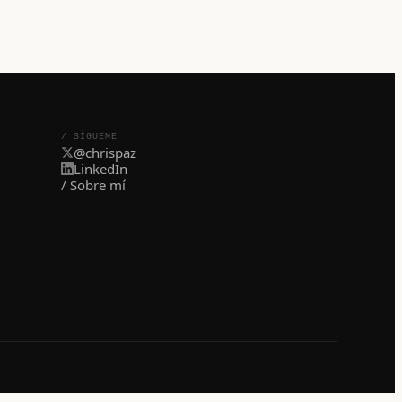
/ SÍGUEME
@chrispaz
LinkedIn
/ Sobre mí