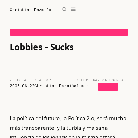
Christian Pazmiño
→
✕
Christian Pazmiño
OPINION
/
Blog
Lobbies – Sucks
/
Derecho
/
Legaltech
/ FECHA
/ AUTOR
/ LECTURA
/ CATEGORÍAS
2006-06-23
Christian Pazmiño
1 min
OPINION
/
Sobre mí
/
Contacto
La política del futuro, la Política 2.o, será mucho
más transparente, y la turbia y malsana
/ Sobre mí
/ Blog
influencia de los
lobbies
en la misma estará