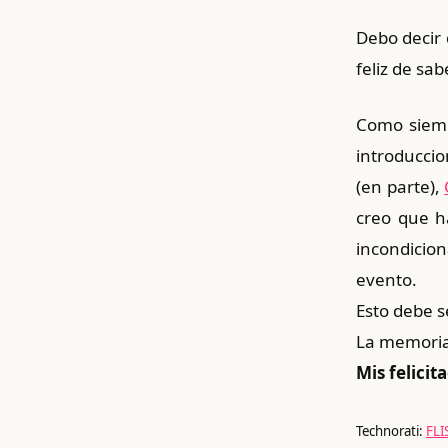
Debo decir
feliz de sa
Como siemp
introduccio
(en parte),
creo que h
incondicion
evento.
Esto debe s
La memoria 
Mis felicit
Technorati:
FLI