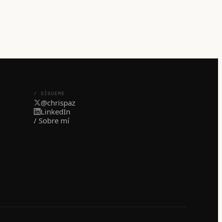
/ SÍGUEME
@chrispaz
LinkedIn
/ Sobre mí