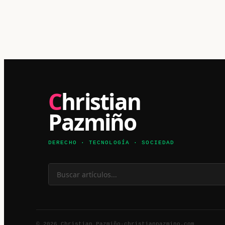
Christian
Pazmiño
DERECHO · TECNOLOGÍA · SOCIEDAD
© 2026 Christian Pazmiño
·
christianpazmino.com