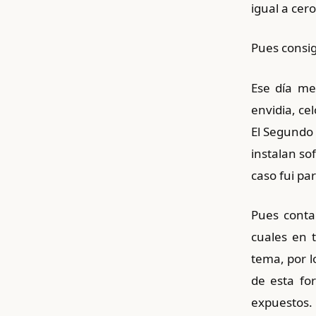
igual a cero
Pues consi
Ese día me
envidia, ce
El Segundo
instalan so
caso fui pa
Pues conta
cuales en 
tema, por l
de esta fo
expuestos.