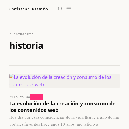
Christian Pazmiño
→
✕
Christian Pazmiño
/ CATEGORÍA
/
Blog
historia
/
Derecho
/
Legaltech
/
Sobre mí
2013-03-08
BLOGS
/
Contacto
La evolución de la creación y consumo de
los contenidos web
Hoy día por esas coincidencias de la vida llegué a uno de mis
/ Sobre mí
portales favoritos hace unos 10 años, me refiero a
/ Blog