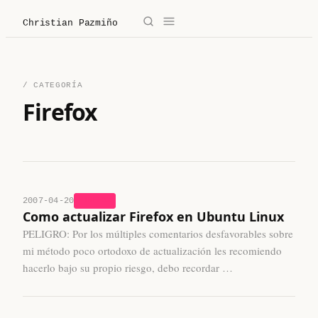
Christian Pazmiño
→
✕
Christian Pazmiño
/ CATEGORÍA
/
Blog
Firefox
/
Derecho
/
Legaltech
2007-04-20
FIREFOX
/
Sobre mí
Como actualizar Firefox en Ubuntu Linux
PELIGRO: Por los múltiples comentarios desfavorables sobre
/
Contacto
mi método poco ortodoxo de actualización les recomiendo
hacerlo bajo su propio riesgo, debo recordar …
/ Sobre mí
/ Blog