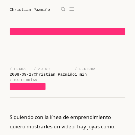
Christian Pazmiño
→
✕
Christian Pazmiño
EMPRENDIMIENTO
/
Blog
/
Derecho
/ FECHA
/ AUTOR
/ LECTURA
/
Legaltech
2008-09-27
Christian Pazmiño
1 min
/ CATEGORÍAS
EMPRENDIMIENTO
/
Sobre mí
/
Contacto
Siguiendo con la línea de emprendimiento
/ Sobre mí
quiero mostrarles un video, hay joyas como:
/ Blog