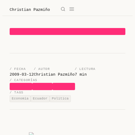
Christian Pazmiño
→
✕
Christian Pazmiño
ECONOMIA
/
Blog
/
Derecho
/ FECHA
/ AUTOR
/ LECTURA
/
Legaltech
2009-03-12
Christian Pazmiño
7 min
/ CATEGORÍAS
ECONOMIA
ECUADOR
POLITICA
/
Sobre mí
/ TAGS
Economia
Ecuador
Politica
/
Contacto
/ Sobre mí
/ Blog