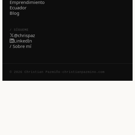
Emprendimiento
Ecuador
Blog
/ SÍGUEME
@chrispaz
LinkedIn
/ Sobre mí
© 2026 Christian Pazmiño
·
christianpazmino.com