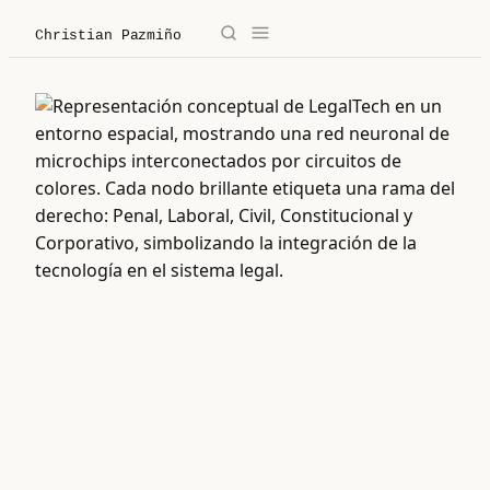
Christian Pazmiño
→
✕
Christian Pazmiño
/
Blog
/
Derecho
/
Legaltech
/
Sobre mí
/
Contacto
/ Sobre mí
/ Blog