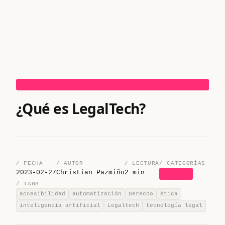
DERECHO
¿Qué es LegalTech?
/ FECHA
/ AUTOR
/ LECTURA
/ CATEGORÍAS
2023-02-27
Christian Pazmiño
2 min
DERECHO
/ TAGS
accesibilidad
automatización
Derecho
ética
inteligencia artificial
Legaltech
tecnología legal