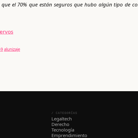
 que el 70% que están seguros que hubo algún tipo de con
iervos
69
alunizaje
/ CATEGORÍAS
Legaltech
Derecho
Tecnología
Emprendimiento