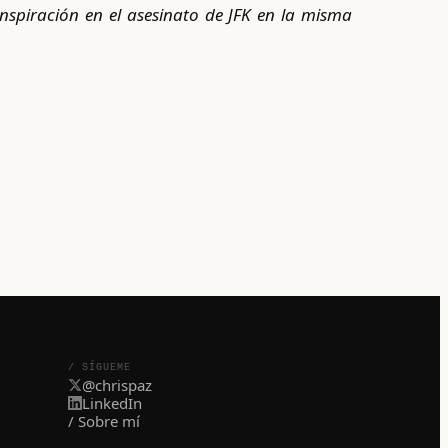
spiración en el asesinato de JFK en la misma
/ SÍGUEME
@chrispaz
LinkedIn
/ Sobre mí