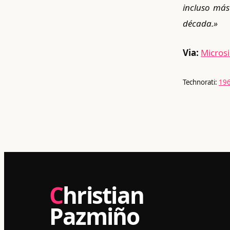
incluso más
década.»
Via:
Micros
Technorati:
19
Christian
Pazmiño