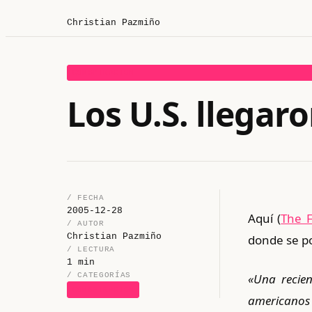
Christian Pazmiño
CONSPIRACION
Los U.S. llegar
/ FECHA
2005-12-28
Aquí (
The F
/ AUTOR
Christian Pazmiño
donde se po
/ LECTURA
1 min
/ CATEGORÍAS
«Una recien
CONSPIRACION
americanos 