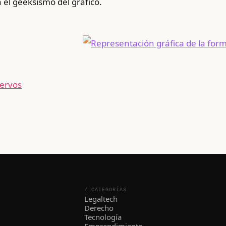
el geeksismo del gráfico.
iervos
/ CATEGORÍAS
Legaltech
Derecho
Tecnología
Emprendimiento