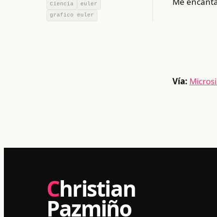
Me encanta 
Ciencia
euler
grafico euler
Vía:
Micros
Christian
Pazmiño