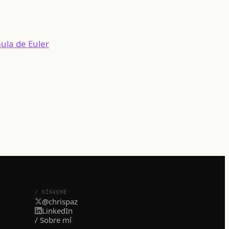
/ SÍGUEME
@chrispaz
LinkedIn
/ Sobre mí