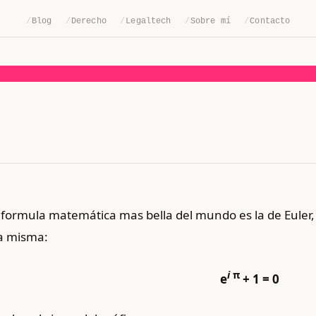
/
Blog
/
Derecho
/
Legaltech
/
Sobre mí
/
Contacto
a formula matemática mas bella del mundo es la de Euler
la misma:
i
π
e
+ 1 = 0