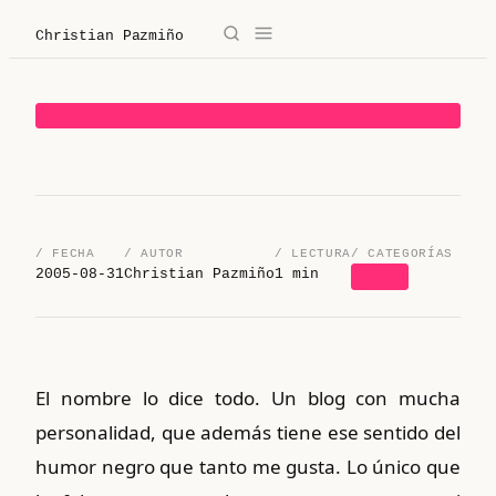
Christian Pazmiño
→
✕
Christian Pazmiño
BLOGS
/
Blog
/
Derecho
/ FECHA
/ AUTOR
/ LECTURA
/ CATEGORÍAS
/
Legaltech
2005-08-31
Christian Pazmiño
1 min
BLOGS
/
Sobre mí
/
Contacto
El nombre lo dice todo. Un blog con mucha
personalidad, que además tiene ese sentido del
/ Sobre mí
humor negro que tanto me gusta. Lo único que
/ Blog