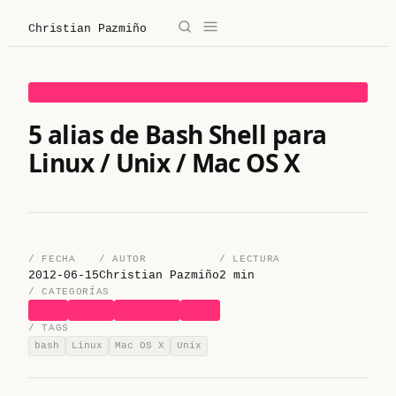
Christian Pazmiño
→
✕
Christian Pazmiño
BASH
/
Blog
5 alias de Bash Shell para
Linux / Unix / Mac OS X
/
Derecho
/
Legaltech
/
Sobre mí
/ FECHA
/ AUTOR
/ LECTURA
2012-06-15
Christian Pazmiño
2 min
/ CATEGORÍAS
/
Contacto
BASH
LINUX
MAC OS X
UNIX
/ TAGS
bash
Linux
Mac OS X
Unix
/ Sobre mí
/ Blog