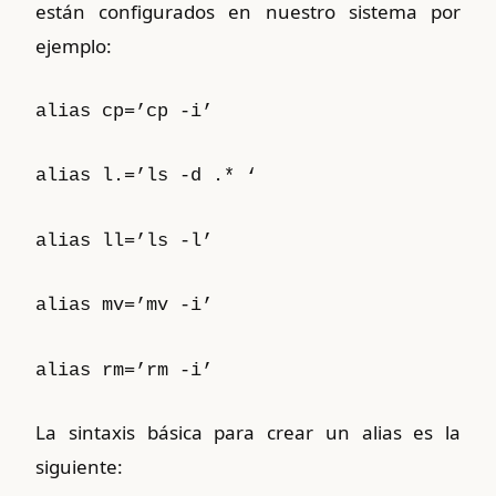
están configurados en nuestro sistema por
ejemplo:
alias cp=’cp -i’
alias l.=’ls -d .* ‘
alias ll=’ls -l’
alias mv=’mv -i’
alias rm=’rm -i’
La sintaxis básica para crear un alias es la
siguiente: