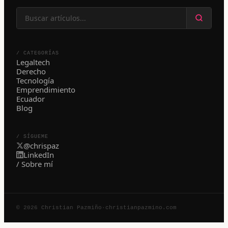
/ CATEGORÍAS
Legaltech
Derecho
Tecnología
Emprendimiento
Ecuador
Blog
/ SÍGUEME
@chrispaz
LinkedIn
/ Sobre mí
© 2026 Christian Pazmiño
·
christianpazmino.com