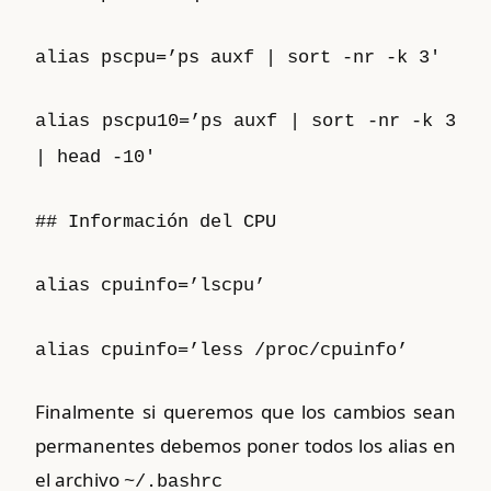
alias pscpu=’ps auxf | sort -nr -k 3′
alias pscpu10=’ps auxf | sort -nr -k 3
| head -10′
## Información del CPU
alias cpuinfo=’lscpu’
alias cpuinfo=’less /proc/cpuinfo’
Finalmente si queremos que los cambios sean
permanentes debemos poner todos los alias en
el archivo
~/.bashrc